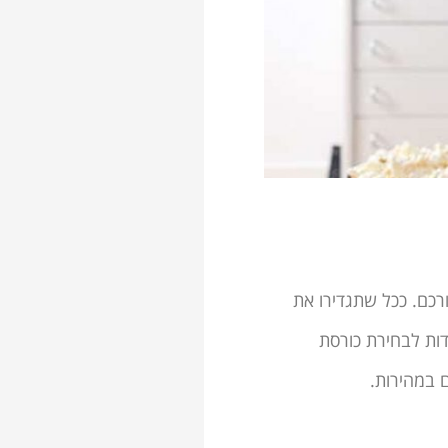
רכם. ככל שתגדירו את
שתגיעו אל אולם התצוגה, כך יהיה לכם קל יותר למצוא את כורסת הטלויזיה האידיאלית עבורכם. 5 סודות לבחירת כורסת
 במהירות.